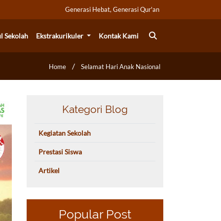
Generasi Hebat, Generasi Qur'an
il Sekolah
Ekstrakurikuler
Kontak Kami
/
Home
Selamat Hari Anak Nasional
Kategori Blog
Kegiatan Sekolah
Prestasi Siswa
Artikel
Popular Post